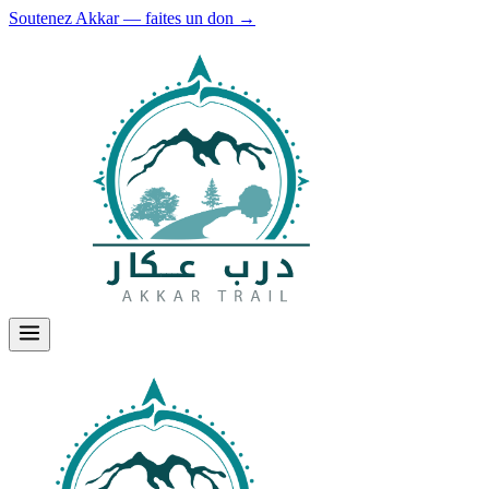
Soutenez Akkar — faites un don
→